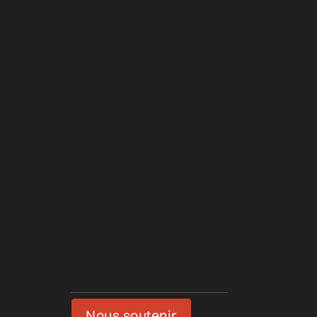
Nous connaître
Visites
Concerts
Histoire
Rénovation
Le saviez-vous ?
Élévation
Nous soutenir