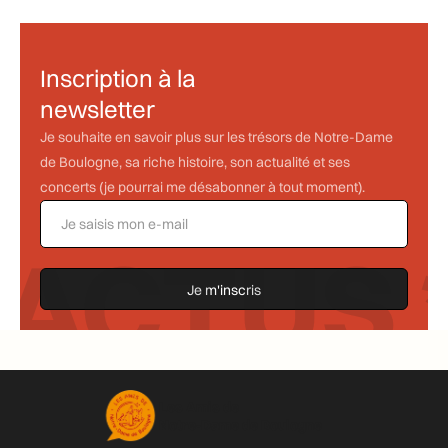
Les travaux de rénovation en 2021
Inscription à la
newsletter
Je souhaite en savoir plus sur les trésors de Notre-Dame
de Boulogne, sa riche histoire, son actualité et ses
concerts (je pourrai me désabonner à tout moment).
ACTUS *
Les Amis de
Notre-Dame de Boulogne