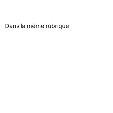
Dans la même rubrique
9/4/2026
4 minutes
Eugène Millet et la renaissance de Notre-Dame de