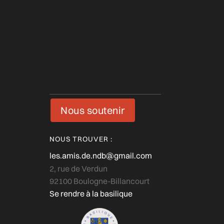
Rénovation
Le saviez-vous ?
Élévation
Nous soutenir
NOUS TROUVER :
les.amis.de.ndb@gmail.com
2, rue de Verdun
92100 Boulogne-Billancourt
Se rendre à la basilique