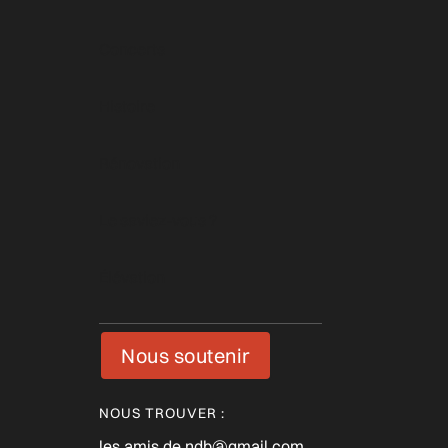
Concerts
Histoire
Rénovation
Le saviez-vous ?
Élévation
Nous soutenir
NOUS TROUVER :
les.amis.de.ndb@gmail.com