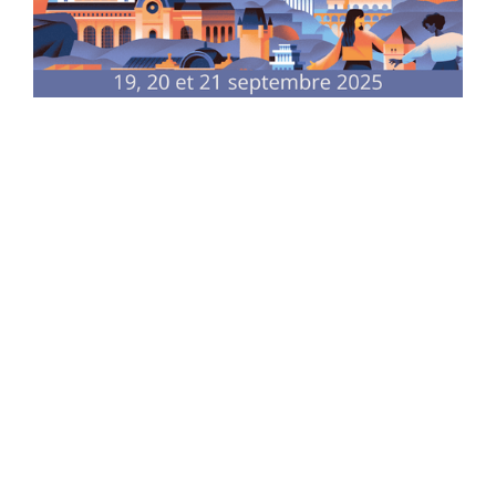
Vendredi 19 septembre
Scolaires
Visite guidée de la basilique par les bénévoles de
l’association des Amis de Notre-Dame de Boulogne
Samedi 20 septembre
Tout public
11h :
Visite guidée "Aux origines de Boulogne-
Billancourt"