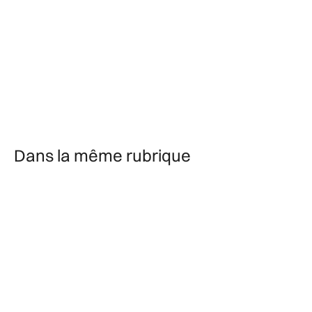
Bosviel et Joséphine Riffier
15h45 :
Tous aux claviers ! Découverte participative
de l’orgue
Dans la même rubrique