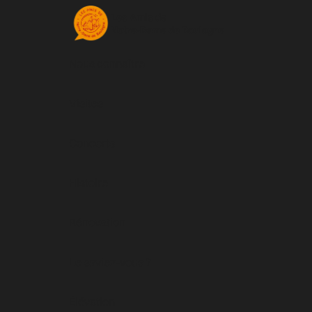
Les Amis de
Notre-Dame de Boulogne
Nous connaître
Visites
Concerts
Histoire
Rénovation
Le saviez-vous ?
Élévation