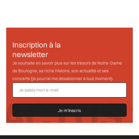
1/6/2025
Libre
Visite virtuelle, 7j/7, 24h/24
Inscription à la
newsletter
Je souhaite en savoir plus sur les trésors de Notre-Dame
de Boulogne, sa riche histoire, son actualité et ses
concerts (je pourrai me désabonner à tout moment).
ACTUS *