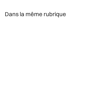
Dans la même rubrique
1/4/2026
2 minutes
Comprendre les armoiries de la basilique Notre-Dame de
Boulogne